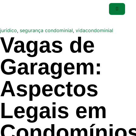
jurídico
,
segurança condominial
,
vidacondominial
Vagas de
Garagem:
Aspectos
Legais em
Condomínio