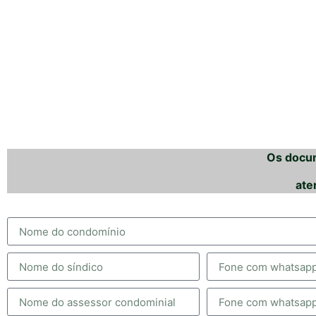
Os docum
ate