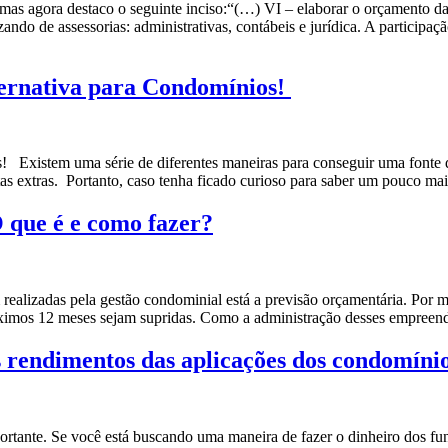
mas agora destaco o seguinte inciso:“(…) VI – elaborar o orçamento da
ando de assessorias: administrativas, contábeis e jurídica. A partici
ternativa para Condomínios!
 Existem uma série de diferentes maneiras para conseguir uma fonte de
s extras. Portanto, caso tenha ficado curioso para saber um pouco mai
que é e como fazer?
realizadas pela gestão condominial está a previsão orçamentária. Por m
róximos 12 meses sejam supridas. Como a administração desses empree
s rendimentos das aplicações dos condomíni
ortante. Se você está buscando uma maneira de fazer o dinheiro dos f