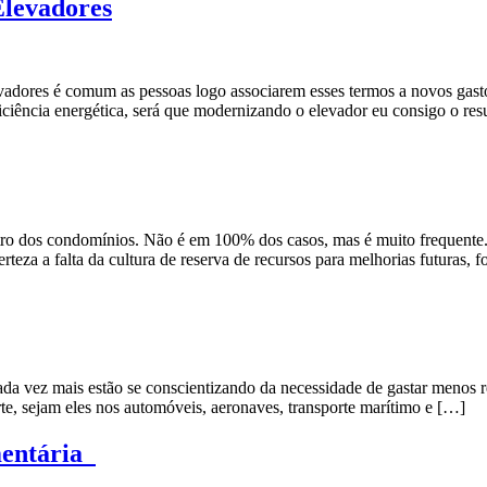
Elevadores
vadores é comum as pessoas logo associarem esses termos a novos gas
ciência energética, será que modernizando o elevador eu consigo o resu
tro dos condomínios. Não é em 100% dos casos, mas é muito frequente. 
teza a falta da cultura de reserva de recursos para melhorias futuras, 
cada vez mais estão se conscientizando da necessidade de gastar menos r
rte, sejam eles nos automóveis, aeronaves, transporte marítimo e […]
mentária