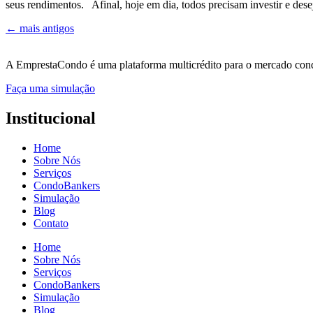
seus rendimentos. Afinal, hoje em dia, todos precisam investir e d
←
mais antigos
A EmprestaCondo é uma plataforma multicrédito para o mercado condo
Faça uma simulação
Institucional
Home
Sobre Nós
Serviços
CondoBankers
Simulação
Blog
Contato
Home
Sobre Nós
Serviços
CondoBankers
Simulação
Blog